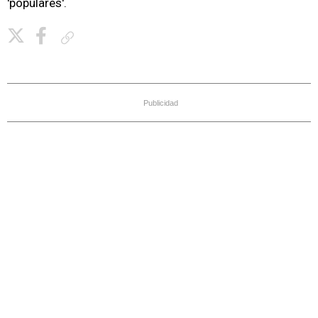
'populares'.
Copiar enlace
Publicidad