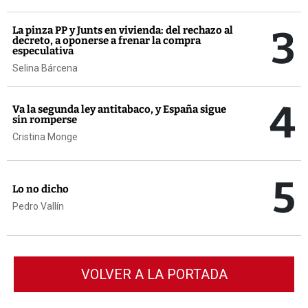
3
La pinza PP y Junts en vivienda: del rechazo al
decreto, a oponerse a frenar la compra
especulativa
Selina Bárcena
4
Va la segunda ley antitabaco, y España sigue
sin romperse
Cristina Monge
5
Lo no dicho
Pedro Vallín
VOLVER A LA PORTADA