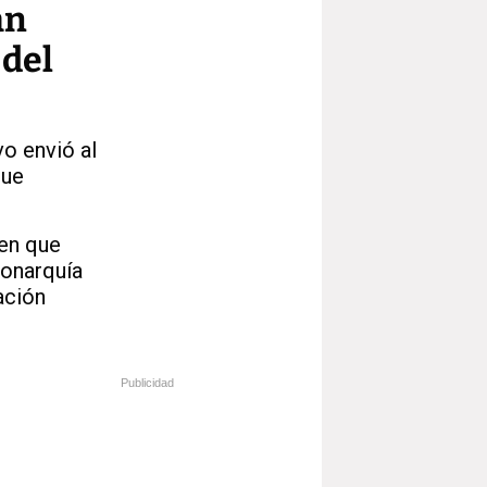
án
 del
o envió al
que
 en que
monarquía
ación
Publicidad