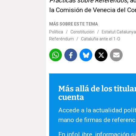
Prácticas sobre Referendos
, a
la Comisión de Venecia del Co
MÁS SOBRE ESTE TEMA
Política
/
Constitución
/
Estatut Catalunya
Referéndum
/
Cataluña ante el 1-O
Más allá de los titul
cuenta
Accede a la actualidad polít
mano de firmas de referenc
En infoLibre, información si