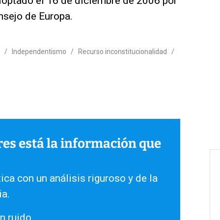
doptado el 16 de diciembre de 2006 por
nsejo de Europa.
/
Independentismo
/
Recurso inconstitucionalidad
/
ares está la información que
ica con un análisis riguroso y de la
ia.
n ruido.