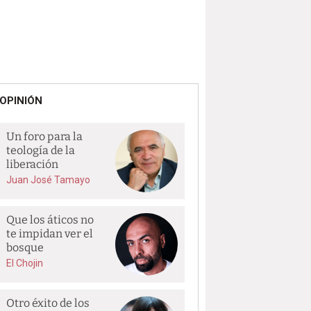
OPINIÓN
Un foro para la
teología de la
liberación
Juan José Tamayo
Que los áticos no
te impidan ver el
bosque
El Chojin
Otro éxito de los