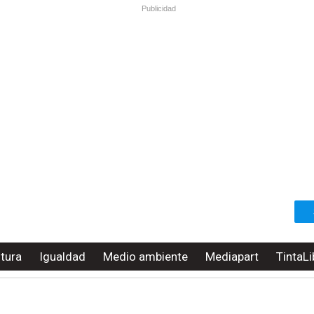
Publicidad
ltura
Igualdad
Medio ambiente
Mediapart
TintaLi