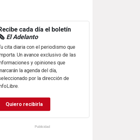
Recibe cada día el boletín
🗞️
El Adelanto
Tu cita diaria con el periodismo que
importa. Un avance exclusivo de las
informaciones y opiniones que
marcarán la agenda del día,
seleccionado por la dirección de
infoLibre.
Quiero recibirla
Publicidad