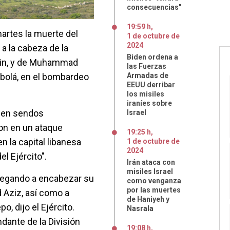
consecuencias"
19:59 h
,
martes la muerte del
1
de
octubre
de
2024
a la cabeza de la
Biden ordena a
sein, y de Muhammad
las Fuerzas
bolá, en el bombardeo
Armadas de
EEUU derribar
los misiles
iraníes sobre
 en sendos
Israel
n en un ataque
19:25 h
,
en la capital libanesa
1
de
octubre
de
2024
el Ejército".
Irán ataca con
misiles Israel
llegando a encabezar su
como venganza
por las muertes
d Aziz, así como a
de Haniyeh y
po, dijo el Ejército.
Nasrala
ante de la División
19:08 h
,