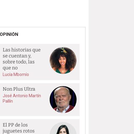
OPINIÓN
Las historias que
se cuentan y,
sobre todo, las
que no
Lucía Mbomío
Non Plus Ultra
José Antonio Martín
Pallín
El PP de los
juguetes rotos