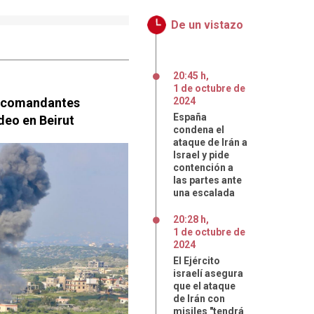
De un vistazo
20:45 h
,
1
de
octubre
de
os comandantes
2024
España
deo en Beirut
condena el
ataque de Irán a
Israel y pide
contención a
las partes ante
una escalada
20:28 h
,
1
de
octubre
de
2024
El Ejército
israelí asegura
que el ataque
de Irán con
misiles "tendrá