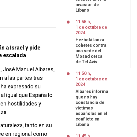
invasión de
Líbano
11:55 h
,
1
de
octubre
de
2024
Hezbolá lanza
cohetes contra
n a Israel y pide
una sede del
na escalada
Mosad cerca
de Tel Aviv
s, José Manuel Albares,
11:50 h
,
 a las partes tras
1
de
octubre
de
2024
 y ha expresado su
Albares informa
al igual que España lo
que no hay
constancia de
en hostilidades y
víctimas
za.
españolas en el
conflicto en
aturaleza, tanto en su
Líbano
se en regional como
11:45 h
,