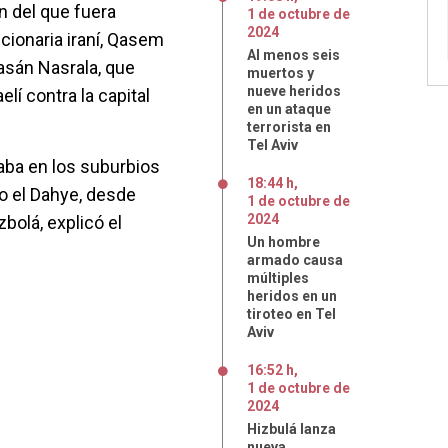
n del que fuera
1
de
octubre
de
2024
cionaria iraní, Qasem
Al menos seis
Hasán Nasrala, que
muertos y
nueve heridos
elí contra la capital
en un ataque
terrorista en
Tel Aviv
raba en los suburbios
18:44 h
,
o el Dahye, desde
1
de
octubre
de
2024
olá, explicó el
Un hombre
armado causa
múltiples
heridos en un
tiroteo en Tel
Aviv
16:52 h
,
1
de
octubre
de
2024
Hizbulá lanza
nueva