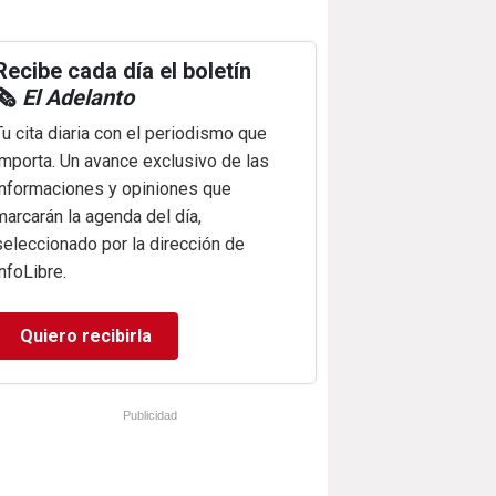
Recibe cada día el boletín
🗞️
El Adelanto
Tu cita diaria con el periodismo que
importa. Un avance exclusivo de las
informaciones y opiniones que
marcarán la agenda del día,
seleccionado por la dirección de
infoLibre.
Quiero recibirla
Publicidad