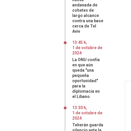
andanada de
cohetes de
largo alcance
contra una base
cerca de Tel
Aviv
13:45 h
,
1
de
octubre
de
2024
La ONU confía
en que aún
queda "una
pequeña
oportunidad"
para la
diplomacia en
el Líbano
13:30 h
,
1
de
octubre
de
2024
Teherán guarda
silencio ante la