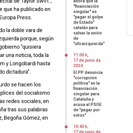
recital de Taylor Swift",
ahora que la
"financiación
e que ha publicado en
singular" es
o Europa Press.
"pagar el golpe
de Estado"
catalán para
do la doble vara de
salvar la unión
 izquierda porque, según
de
"ultraizquierda"
gobierno "quisiera
r una noticia, toda la
11:00 h
,
17
de
junio
de
m y Longobardi hasta
2024
do dictadura".
El PP denuncia
"corrupción
política" en la
urdo se hacen los
financiación
mplices del socialismo
singular para
Cataluña y
 las redes sociales, en
acusa al PSOE
aña tras sus palabras
de "pagar por
votos"
ez, Begoña Gómez, en
10:40 h
,
17
de
junio
de