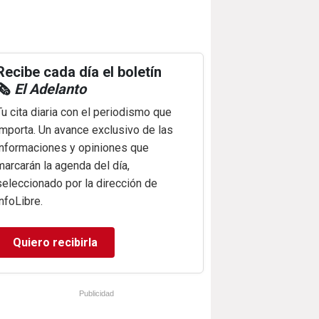
Recibe cada día el boletín
🗞️
El Adelanto
Tu cita diaria con el periodismo que
importa. Un avance exclusivo de las
informaciones y opiniones que
marcarán la agenda del día,
seleccionado por la dirección de
infoLibre.
Quiero recibirla
Publicidad