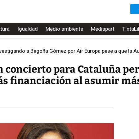
ltura
Igualdad
Medio ambiente
Mediapart
TintaLi
nvestigando a Begoña Gómez por Air Europa pese a que la Au
n concierto para Cataluña pe
ás financiación al asumir má