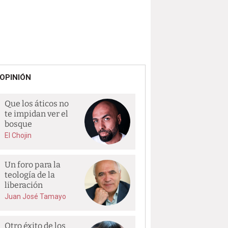
OPINIÓN
Que los áticos no
te impidan ver el
bosque
El Chojin
Un foro para la
teología de la
liberación
Juan José Tamayo
Otro éxito de los