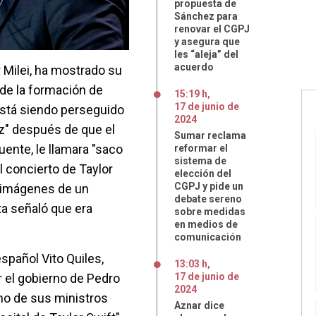
propuesta de
Sánchez para
renovar el CGPJ
y asegura que
les “aleja” del
acuerdo
r Milei, ha mostrado su
 de la formación de
15:19 h
,
17
de
junio
de
"está siendo perseguido
2024
z" después de que el
Sumar reclama
ente, le llamara "saco
reformar el
sistema de
l concierto de Taylor
elección del
CGPJ y pide un
o imágenes de un
debate sereno
ta señaló que era
sobre medidas
en medios de
comunicación
español Vito Quiles,
13:03 h
,
 el gobierno de Pedro
17
de
junio
de
2024
no de sus ministros
Aznar dice