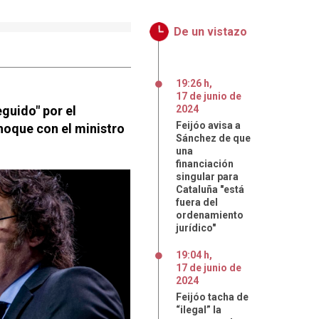
De un vistazo
19:26 h
,
17
de
junio
de
eguido" por el
2024
Feijóo avisa a
hoque con el ministro
Sánchez de que
una
financiación
singular para
Cataluña "está
fuera del
ordenamiento
jurídico"
19:04 h
,
17
de
junio
de
2024
Feijóo tacha de
“ilegal” la