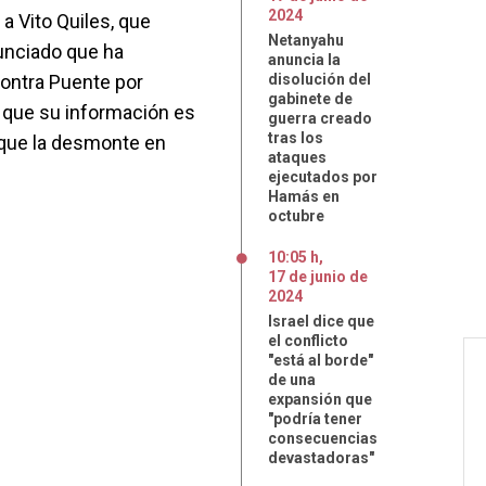
2024
a Vito Quiles, que
Netanyahu
unciado que ha
anuncia la
contra Puente por
disolución del
gabinete de
 que su información es
guerra creado
tras los
 que la desmonte en
ataques
ejecutados por
Hamás en
octubre
10:05 h
,
17
de
junio
de
2024
Israel dice que
el conflicto
"está al borde"
de una
expansión que
"podría tener
consecuencias
devastadoras"