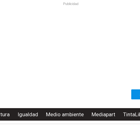
Publicidad
ltura
Igualdad
Medio ambiente
Mediapart
TintaLi