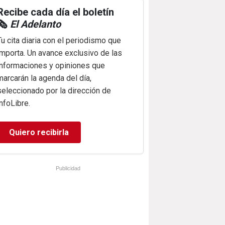
Recibe cada día el boletín
🗞️
El Adelanto
Tu cita diaria con el periodismo que
importa. Un avance exclusivo de las
informaciones y opiniones que
marcarán la agenda del día,
seleccionado por la dirección de
infoLibre.
Quiero recibirla
Publicidad