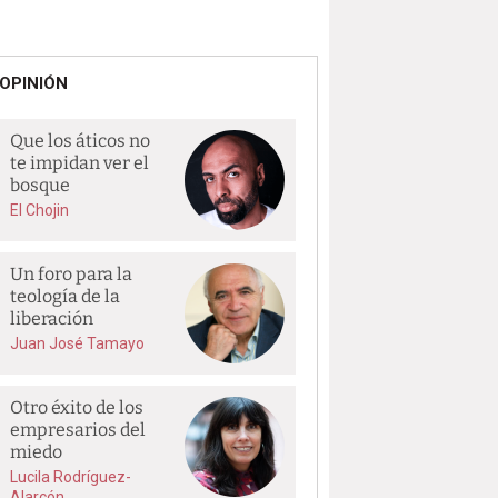
OPINIÓN
Que los áticos no
te impidan ver el
bosque
El Chojin
Un foro para la
teología de la
liberación
Juan José Tamayo
Otro éxito de los
empresarios del
miedo
Lucila Rodríguez-
Alarcón