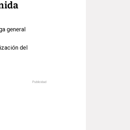
nida
lga general
ización del
Publicidad