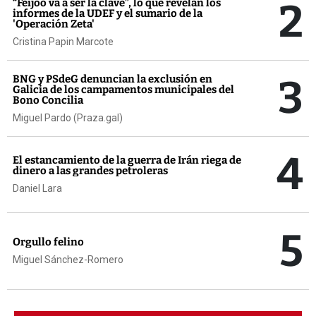
2
“Feijóo va a ser la clave”, lo que revelan los
informes de la UDEF y el sumario de la
'Operación Zeta'
Cristina Papin Marcote
3
BNG y PSdeG denuncian la exclusión en
Galicia de los campamentos municipales del
Bono Concilia
Miguel Pardo (Praza.gal)
4
El estancamiento de la guerra de Irán riega de
dinero a las grandes petroleras
Daniel Lara
5
Orgullo felino
Miguel Sánchez-Romero