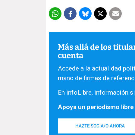
Más allá de los titul
cuenta
Accede a la actualidad polít
mano de firmas de referenc
En infoLibre, información si
Apoya un periodismo libre
HAZTE SOCIA/O AHORA