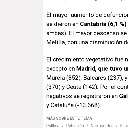
El mayor aumento de defuncio
se dieron en
Cantabria (6,1 %)
ambas). El mayor descenso se 
Melilla, con una disminución d
El crecimiento vegetativo fue
excepto en
Madrid, que tuvo u
Murcia (852), Baleares (237), 
(370) y Ceuta (142). Por el con
negativos se registraron en
Gal
y Cataluña (-13.668).
MÁS SOBRE ESTE TEMA
Política
/
Población
/
Nacimientos
/
Esp