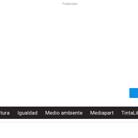
Publicidad
ltura
Igualdad
Medio ambiente
Mediapart
TintaLi