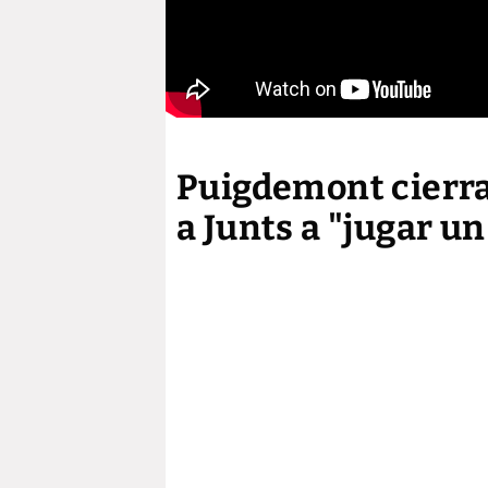
Puigdemont cierra 
a Junts a "jugar u