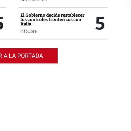
5
5
El Gobierno decide restablecer
los controles fronterizos con
Italia
infoLibre
R A LA PORTADA