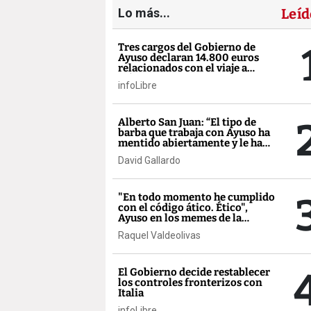
Lo más...
Leíd
Tres cargos del Gobierno de
Ayuso declaran 14.800 euros
relacionados con el viaje a
México
infoLibre
Alberto San Juan: “El tipo de
barba que trabaja con Ayuso ha
mentido abiertamente y le ha
salido gratis”
David Gallardo
"En todo momento he cumplido
con el código ático. Ético",
Ayuso en los memes de la
semana
Raquel Valdeolivas
El Gobierno decide restablecer
los controles fronterizos con
Italia
infoLibre