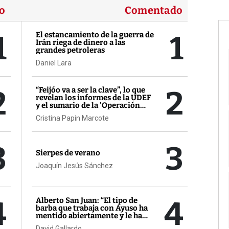
o
Comentado
1
1
El estancamiento de la guerra de
Irán riega de dinero a las
grandes petroleras
Daniel Lara
2
2
“Feijóo va a ser la clave”, lo que
revelan los informes de la UDEF
y el sumario de la 'Operación
Zeta'
Cristina Papin Marcote
3
3
Sierpes de verano
Joaquín Jesús Sánchez
4
4
Alberto San Juan: “El tipo de
barba que trabaja con Ayuso ha
mentido abiertamente y le ha
salido gratis”
David Gallardo