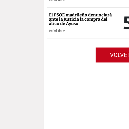
El PSOE madrileño denunciará
ante la Justicia la compra del
ático de Ayuso
infoLibre
VOLVE