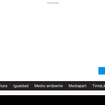
Publicidad
ltura
Igualdad
Medio ambiente
Mediapart
TintaLi