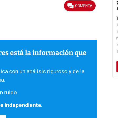
ares está la información que
ica con un análisis riguroso y de la
ia.
n ruido.
 e independiente.