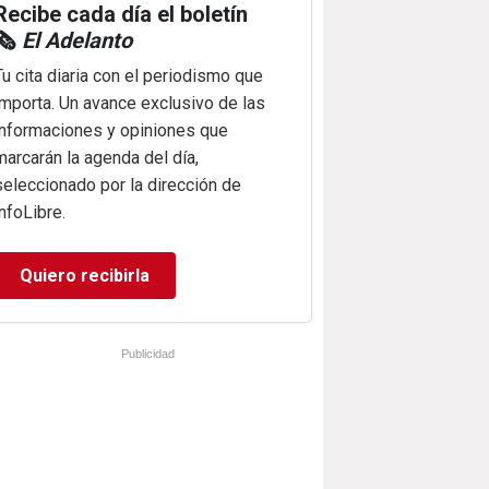
Recibe cada día el boletín
🗞️
El Adelanto
Tu cita diaria con el periodismo que
importa. Un avance exclusivo de las
informaciones y opiniones que
marcarán la agenda del día,
seleccionado por la dirección de
infoLibre.
Quiero recibirla
Publicidad