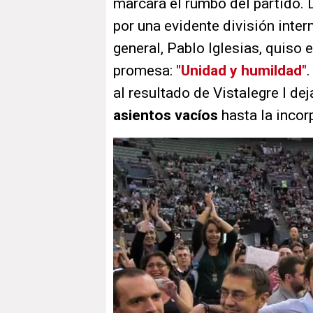
marcará el rumbo del partido. 
por una evidente división inter
general, Pablo Iglesias, quiso 
promesa:
"Unidad y humildad"
al resultado de Vistalegre I de
asientos vacíos
hasta la incor