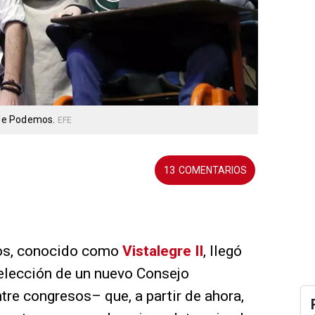
 de Podemos.
EFE
13
mos, conocido como
Vistalegre II
, llegó
 elección de un nuevo Consejo
e congresos– que, a partir de ahora,