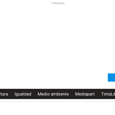
Publicidad
ltura
Igualdad
Medio ambiente
Mediapart
TintaLi