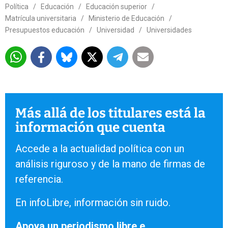
Política
/
Educación
/
Educación superior
/
Matrícula universitaria
/
Ministerio de Educación
/
Presupuestos educación
/
Universidad
/
Universidades
Más allá de los titulares está la
información que cuenta
Accede a la actualidad política con un
análisis riguroso y de la mano de firmas de
referencia.
En infoLibre, información sin ruido.
Apoya un periodismo libre e