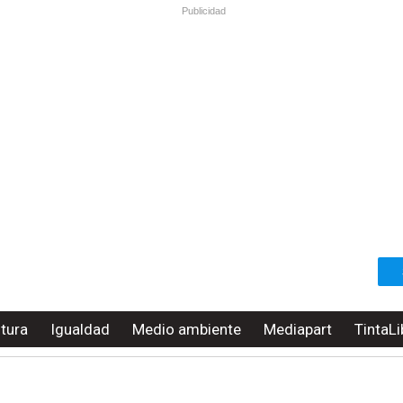
Publicidad
ltura
Igualdad
Medio ambiente
Mediapart
TintaLi