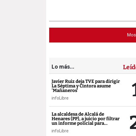
Mos
Lo más...
Leíd
Javier Ruiz deja TVE para dirigir
La Séptima y Cintora asume
'Mañaneros'
infoLibre
La alcaldesa de Alcalá de
Henares (PP), a juicio por filtrar
un informe policial para
vincular inmigración y
infoLibre
delincuencia