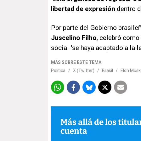
libertad de expresión
dentro de
Por parte del Gobierno brasile
Juscelino Filho
,
celebró como "
social "se haya adaptado a la le
MÁS SOBRE ESTE TEMA
Política
/
X (Twitter)
/
Brasil
/
Elon Musk
Más allá de los titul
cuenta