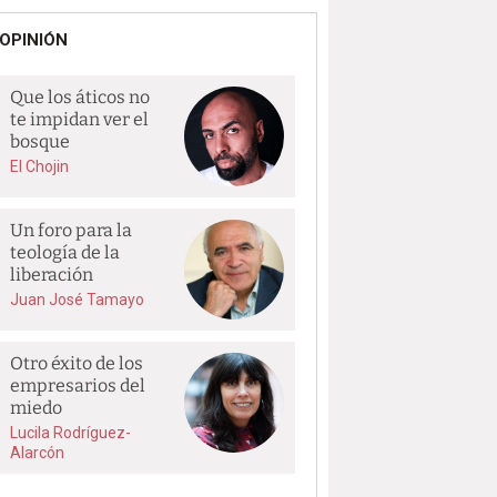
OPINIÓN
Que los áticos no
te impidan ver el
bosque
El Chojin
Un foro para la
teología de la
liberación
Juan José Tamayo
Otro éxito de los
empresarios del
miedo
Lucila Rodríguez-
Alarcón