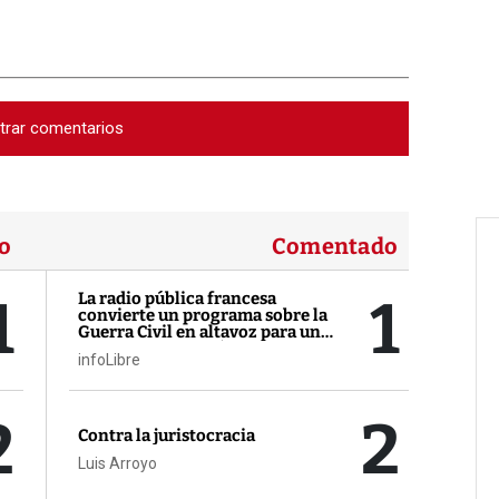
trar comentarios
o
Comentado
1
1
La radio pública francesa
convierte un programa sobre la
Guerra Civil en altavoz para un
activista contra Sánchez
infoLibre
2
2
Contra la juristocracia
Luis Arroyo