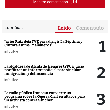
Mostrar comentarios
4
Lo más...
Leído
Comentado
1
Javier Ruiz deja TVE para dirigir La Séptima y
Cintora asume 'Mañaneros'
infoLibre
2
La alcaldesa de Alcalá de Henares (PP), a juicio
por filtrar un informe policial para vincular
inmigración y delincuencia
infoLibre
3
La radio pública francesa convierte un
programa sobre la Guerra Civil en altavoz para
un activista contra Sánchez
infoLibre