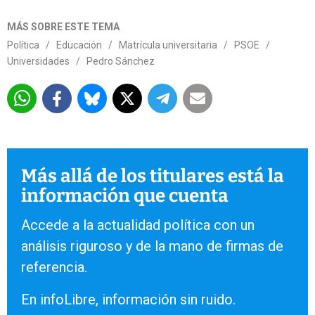
MÁS SOBRE ESTE TEMA
Política
/
Educación
/
Matrícula universitaria
/
PSOE
/
Universidades
/
Pedro Sánchez
Más allá de los titulares está la
información que cuenta
Accede a la actualidad política con un
análisis riguroso y de la mano de firmas de
referencia.
En infoLibre, información sin ruido.