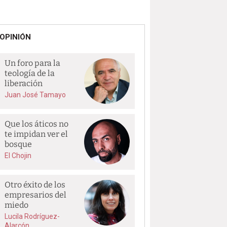
OPINIÓN
Un foro para la
teología de la
liberación
Juan José Tamayo
Que los áticos no
te impidan ver el
bosque
El Chojin
Otro éxito de los
empresarios del
miedo
Lucila Rodríguez-
Alarcón