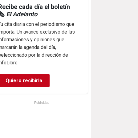
Recibe cada día el boletín
🗞️
El Adelanto
Tu cita diaria con el periodismo que
importa. Un avance exclusivo de las
informaciones y opiniones que
marcarán la agenda del día,
seleccionado por la dirección de
infoLibre.
Quiero recibirla
Publicidad