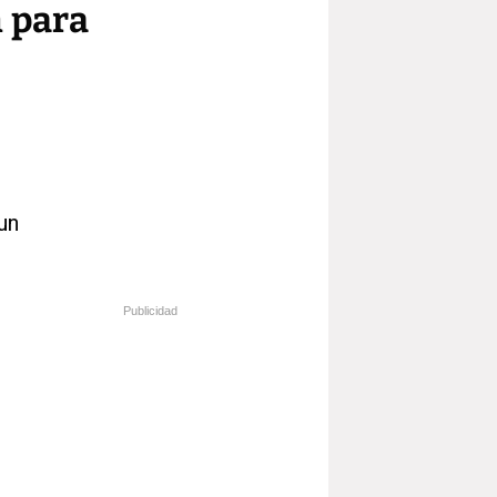
n para
un
Publicidad