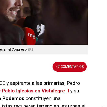
nes en el Congreso.
EFE
47
OE y aspirante a las primarias, Pedro
e Pablo Iglesias en Vistalegre II
y su
de Podemos
constituyen una
istas recuperen terreno en las urnas si