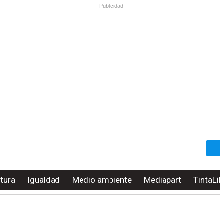
Publicidad
ltura
Igualdad
Medio ambiente
Mediapart
TintaLi