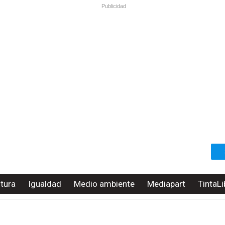
Publicidad
ltura
Igualdad
Medio ambiente
Mediapart
TintaLi