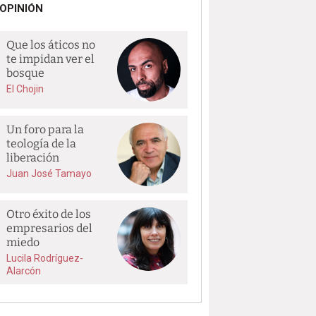
OPINIÓN
Que los áticos no
te impidan ver el
bosque
El Chojin
Un foro para la
teología de la
liberación
Juan José Tamayo
Otro éxito de los
empresarios del
miedo
Lucila Rodríguez-
Alarcón