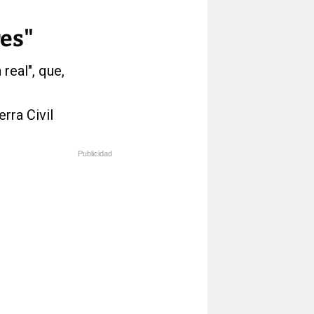
es"
real", que,
rra Civil
Publicidad