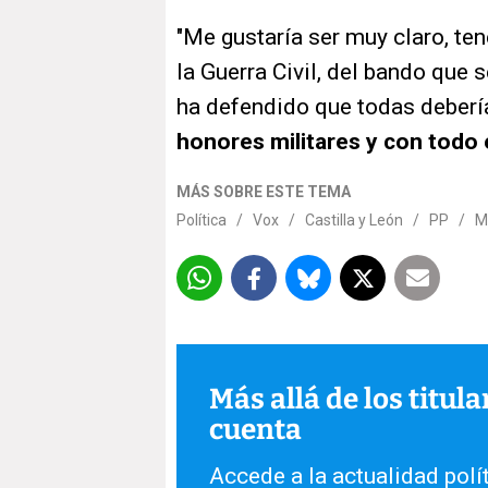
"Me gustaría ser muy claro, te
la Guerra Civil, del bando que 
ha defendido que todas deberí
honores militares y con todo 
MÁS SOBRE ESTE TEMA
Política
/
Vox
/
Castilla y León
/
PP
/
M
Más allá de los titul
cuenta
Accede a la actualidad polít