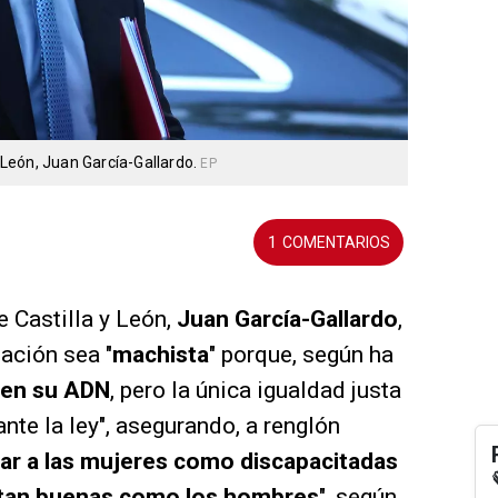
y León, Juan García-Gallardo.
EP
1
e Castilla y León,
Juan García-Gallardo
,
ación sea "
machista
" porque, según ha
d en su ADN
, pero la única igualdad justa
ante la ley", asegurando, a renglón
tar a las mujeres como discapacitadas
o tan buenas como los hombres
", según