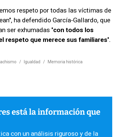
nemos respeto por todas las víctimas de
sean", ha defendido García-Gallardo, que
an ser exhumadas "
con todos los
el respeto que merece sus familiares
".
achismo
/
Igualdad
/
Memoria histórica
ares está la información que
ica con un análisis riguroso y de la