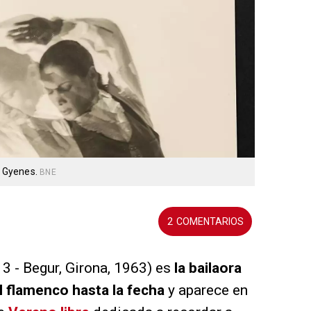
 Gyenes.
BNE
2
 - Begur, Girona, 1963) es
la bailaora
l flamenco hasta la fecha
y aparece en