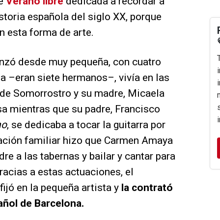
de
Verano libre
dedicada a recordar a
storia española del siglo XX, porque
n esta forma de arte.
enzó desde muy pequeña, con cuatro
ia –eran siete hermanos–, vivía en las
s de Somorrostro y su madre, Micaela
a mientras que su padre, Francisco
no
, se dedicaba a tocar la guitarra por
uación familiar hizo que Carmen Amaya
e a las tabernas y bailar y cantar para
racias a estas actuaciones, el
ijó en la pequeña artista y
la contrató
añol de Barcelona.