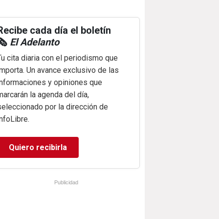
Recibe cada día el boletín
🗞️
El Adelanto
Tu cita diaria con el periodismo que
importa. Un avance exclusivo de las
informaciones y opiniones que
marcarán la agenda del día,
seleccionado por la dirección de
infoLibre.
Quiero recibirla
Publicidad