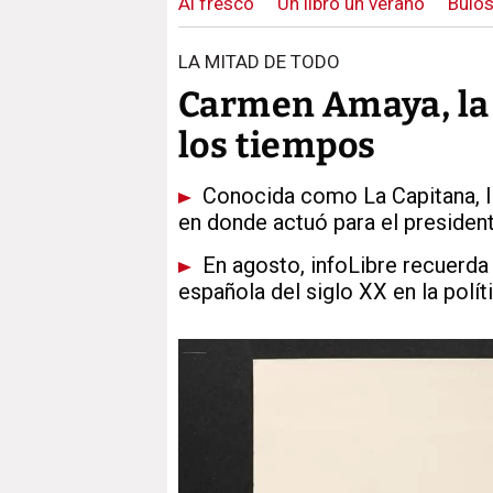
Al fresco
Un libro un verano
Bulos
LA MITAD DE TODO
Carmen Amaya, la 
los tiempos
Conocida como La Capitana, ll
en donde actuó para el president
En agosto, infoLibre recuerda 
española del siglo XX en la políti