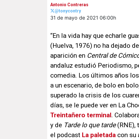
Antonio Contreras
@tonycontry
31 de mayo de 2021
06:00h
“En la vida hay que echarle gua
(Huelva, 1976) no ha dejado d
aparición en
Central de Cómic
andaluz estudió Periodismo, per
comedia. Los últimos años los
a un escenario, de bolo en bol
superado la crisis de los cuare
días, se le puede ver en La Ch
Treintañero terminal
. Colabor
y de
Tarde lo que tarde
(RNE), 
el podcast
La paletada
con su 