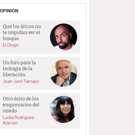
OPINIÓN
Que los áticos no
te impidan ver el
bosque
El Chojin
Un foro para la
teología de la
liberación
Juan José Tamayo
Otro éxito de los
empresarios del
miedo
Lucila Rodríguez-
Alarcón