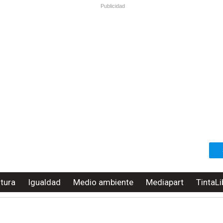
Publicidad
ltura
Igualdad
Medio ambiente
Mediapart
TintaLi