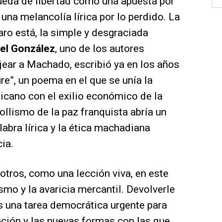
queda de libertad como una apuesta por
una melancolía lírica por lo perdido. La
ro está, la simple y desgraciada
el González
, uno de los autores
ear a Machado, escribió ya en los años
e”, un poema en el que se unía la
blicano con el exilio económico de la
ollismo de la paz franquista abría un
labra lírica y la ética machadiana
ia.
tros, como una lección viva, en este
smo y la avaricia mercantil. Devolverle
es una tarea democrática urgente para
spación y las nuevas formas con las que