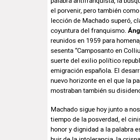
palabra antifranquista, la bús
el porvenir, pero también como 
lección de Machado superó, cla
coyuntura del franquismo.
Áng
reunidos en 1959 para homenaj
sesenta “Camposanto en Colliur
suerte del exilio político repu
emigración española. El desarr
nuevo horizonte en el que la pa
mostraban también su disidenc
Machado sigue hoy junto a noso
tiempo de la posverdad, el cini
honor y dignidad a la palabra 
huir de la intolerancia, la cri