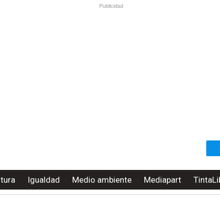
Publicidad
ltura
Igualdad
Medio ambiente
Mediapart
TintaLi