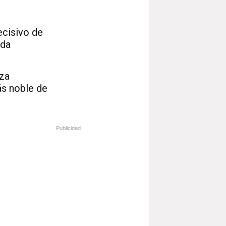
ecisivo de
ada
rza
ás noble de
Publicidad