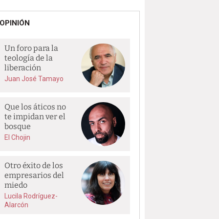
OPINIÓN
Un foro para la
teología de la
liberación
Juan José Tamayo
Que los áticos no
te impidan ver el
bosque
El Chojin
Otro éxito de los
empresarios del
miedo
Lucila Rodríguez-
Alarcón