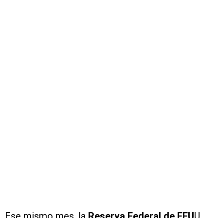
Ese mismo mes, la
Reserva Federal de EEU
U