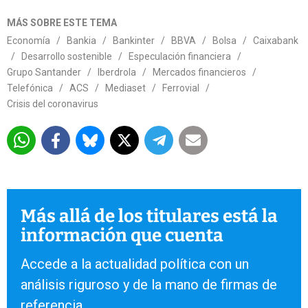
MÁS SOBRE ESTE TEMA
Economía
/
Bankia
/
Bankinter
/
BBVA
/
Bolsa
/
Caixabank
/
Desarrollo sostenible
/
Especulación financiera
/
Grupo Santander
/
Iberdrola
/
Mercados financieros
/
Telefónica
/
ACS
/
Mediaset
/
Ferrovial
/
Crisis del coronavirus
Más allá de los titulares está la
información que cuenta
Accede a la actualidad política con un
análisis riguroso y de la mano de firmas de
referencia.