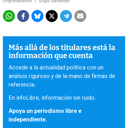
Emprendedores
/
Grupo Santander
Más allá de los titulares está la
información que cuenta
Accede a la actualidad política con un
análisis riguroso y de la mano de firmas de
referencia.
En infoLibre, información sin ruido.
Apoya un periodismo libre e
independiente.