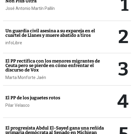
1
Non Plus Ultra
José Antonio Martín Pallín
2
Un guardia civil asesina a su expareja en el
cuartel de Llanes y muere abatido a tiros
infoLibre
3
El PP rectifica con los menores migrantes de
Ceuta pero se pierde en cómo enfrentar el
discurso de Vox
Marta Monforte Jaén
4
El PP de los juguetes rotos
Pilar Velasco
5
El progresista Abdul El-Sayed gana una reñida
primaria demócrata al Senado en Míchigan