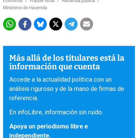
Economía
/
Fraude fiscal
/
Hacienda pública
/
Ministerio de Hacienda
Más allá de los titulares está la
información que cuenta
Accede a la actualidad política con un
análisis riguroso y de la mano de firmas de
referencia.
En infoLibre, información sin ruido.
Apoya un periodismo libre e
independiente.