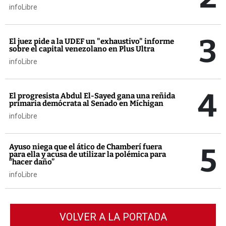
infoLibre
3
El juez pide a la UDEF un "exhaustivo" informe
sobre el capital venezolano en Plus Ultra
infoLibre
4
El progresista Abdul El-Sayed gana una reñida
primaria demócrata al Senado en Míchigan
infoLibre
5
Ayuso niega que el ático de Chamberí fuera
para ella y acusa de utilizar la polémica para
“hacer daño”
infoLibre
VOLVER A LA PORTADA