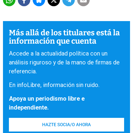
Más allá de los titulares está la
información que cuenta
Accede a la actualidad política con un
análisis riguroso y de la mano de firmas de
referencia.
En infoLibre, información sin ruido.
Apoya un periodismo libre e
independiente.
HAZTE SOCIA/O AHORA