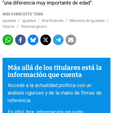
"una diferencia muy importante de edad".
MÁS SOBRE ESTE TEMA
Igualdad
/
Igualdad
/
Ana Redondo
/
Ministerio de Igualdad
/
Gitanos
/
Violencia género
Más allá de los titulares está la
información que cuenta
Accede a la actualidad política con un
análisis riguroso y de la mano de firmas de
referencia.
En infoLibre, información sin ruido.