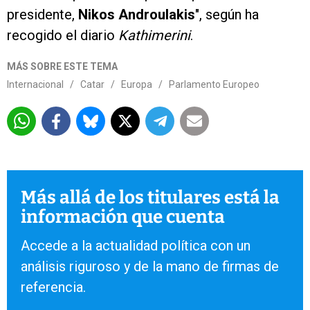
presidente,
Nikos Androulakis
", según ha
recogido el diario
Kathimerini
.
MÁS SOBRE ESTE TEMA
Internacional
/
Catar
/
Europa
/
Parlamento Europeo
Más allá de los titulares está la
información que cuenta
Accede a la actualidad política con un
análisis riguroso y de la mano de firmas de
referencia.