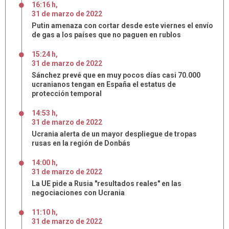
16:16 h
,
31
de
marzo
de
2022
Putin amenaza con cortar desde este viernes el envío
de gas a los países que no paguen en rublos
15:24 h
,
31
de
marzo
de
2022
Sánchez prevé que en muy pocos días casi 70.000
ucranianos tengan en España el estatus de
protección temporal
14:53 h
,
31
de
marzo
de
2022
Ucrania alerta de un mayor despliegue de tropas
rusas en la región de Donbás
14:00 h
,
31
de
marzo
de
2022
La UE pide a Rusia "resultados reales" en las
negociaciones con Ucrania
11:10 h
,
31
de
marzo
de
2022