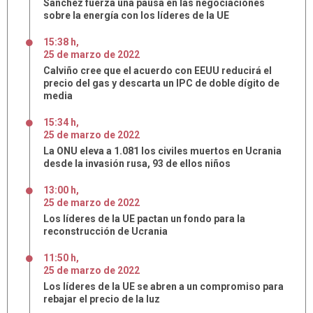
Sánchez fuerza una pausa en las negociaciones
sobre la energía con los líderes de la UE
15:38 h
,
25
de
marzo
de
2022
Calviño cree que el acuerdo con EEUU reducirá el
precio del gas y descarta un IPC de doble dígito de
media
15:34 h
,
25
de
marzo
de
2022
La ONU eleva a 1.081 los civiles muertos en Ucrania
desde la invasión rusa, 93 de ellos niños
13:00 h
,
25
de
marzo
de
2022
Los líderes de la UE pactan un fondo para la
reconstrucción de Ucrania
11:50 h
,
25
de
marzo
de
2022
Los líderes de la UE se abren a un compromiso para
rebajar el precio de la luz