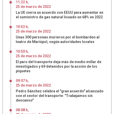
11:22 h
,
25
de
marzo
de
2022
La UE cierra un acuerdo con EEUU para aumentar en
el suministro de gas natural licuado un 68% en 2022
10:53 h
,
25
de
marzo
de
2022
Unas 300 personas murieron por el bombardeo al
teatro de Mariúpol, según autoridades locales
10:50 h
,
25
de
marzo
de
2022
El paro del transporte deja más de medio millar de
investigados y 69 detenidos por la acción de los
piquetes
09:07 h
,
25
de
marzo
de
2022
Pedro Sánchez celebra el "gran acuerdo" alcanzado
con el sector del transporte: "Trabajamos sin
descanso"
08:08 h
,