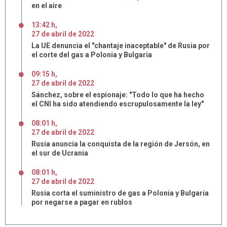
en el aire
13:42 h
,
27
de
abril
de
2022
La UE denuncia el "chantaje inaceptable" de Rusia por
el corte del gas a Polonia y Bulgaria
09:15 h
,
27
de
abril
de
2022
Sánchez, sobre el espionaje: "Todo lo que ha hecho
el CNI ha sido atendiendo escrupulosamente la ley"
08:01 h
,
27
de
abril
de
2022
Rusia anuncia la conquista de la región de Jersón, en
el sur de Ucrania
08:01 h
,
27
de
abril
de
2022
Rusia corta el suministro de gas a Polonia y Bulgaria
por negarse a pagar en rublos