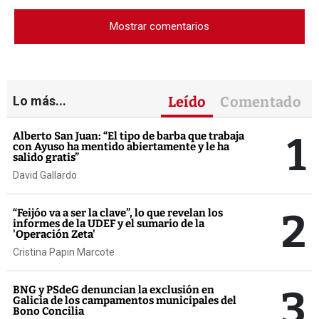
Mostrar comentarios
Lo más...
Leído
Comentado
1
Alberto San Juan: “El tipo de barba que trabaja
con Ayuso ha mentido abiertamente y le ha
salido gratis”
David Gallardo
2
“Feijóo va a ser la clave”, lo que revelan los
informes de la UDEF y el sumario de la
'Operación Zeta'
Cristina Papin Marcote
3
BNG y PSdeG denuncian la exclusión en
Galicia de los campamentos municipales del
Bono Concilia