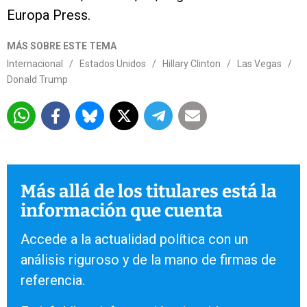
Europa Press.
MÁS SOBRE ESTE TEMA
Internacional
/
Estados Unidos
/
Hillary Clinton
/
Las Vegas
/
Donald Trump
Más allá de los titulares está la
información que cuenta
Accede a la actualidad política con un
análisis riguroso y de la mano de firmas de
referencia.