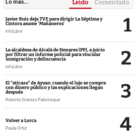
Lo más...
Leído
Comentado
1
Javier Ruiz deja TVE para dirigir La Séptima y
Cintora asume 'Mañaneros'
infoLibre
2
La alcaldesa de Alcalá de Henares (PP), a juicio
por filtrar un informe policial para vincular
inmigración y delincuencia
infoLibre
3
El “aticazo” de Ayuso: cuando el lujo se compra
con dinero público y las explicaciones llegan
después
Roberto Granizo Palomeque
4
Volver a Lorca
Paula Ortiz