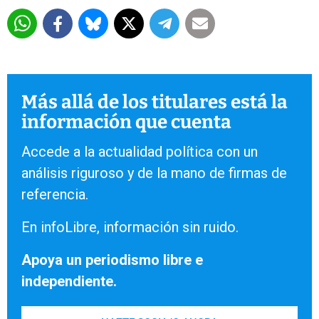
Más allá de los titulares está la
información que cuenta
Accede a la actualidad política con un
análisis riguroso y de la mano de firmas de
referencia.
En infoLibre, información sin ruido.
Apoya un periodismo libre e
independiente.