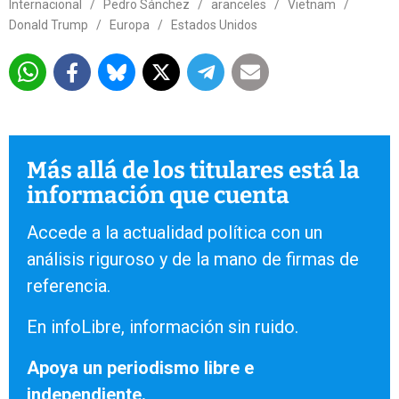
Internacional
/
Pedro Sánchez
/
aranceles
/
Vietnam
/
Donald Trump
/
Europa
/
Estados Unidos
Más allá de los titulares está la
información que cuenta
Accede a la actualidad política con un
análisis riguroso y de la mano de firmas de
referencia.
En infoLibre, información sin ruido.
Apoya un periodismo libre e
independiente.