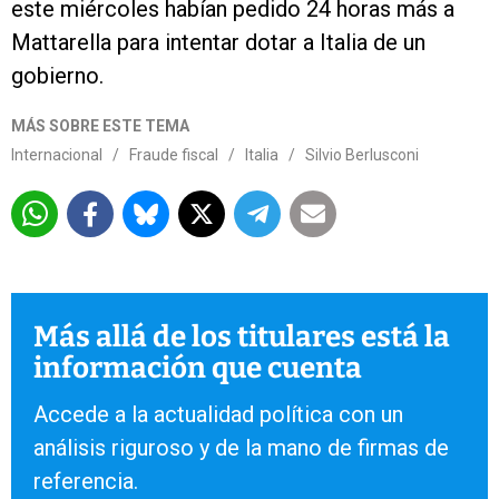
este miércoles habían pedido 24 horas más a
Mattarella para intentar dotar a Italia de un
gobierno.
MÁS SOBRE ESTE TEMA
Internacional
/
Fraude fiscal
/
Italia
/
Silvio Berlusconi
Más allá de los titulares está la
información que cuenta
Accede a la actualidad política con un
análisis riguroso y de la mano de firmas de
referencia.