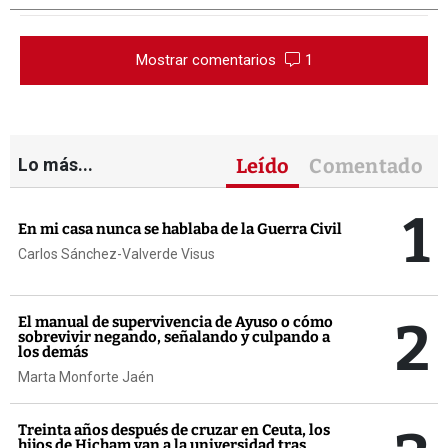
Mostrar comentarios
1
Lo más...
Leído
Comentado
1
En mi casa nunca se hablaba de la Guerra Civil
Carlos Sánchez-Valverde Visus
2
El manual de supervivencia de Ayuso o cómo
sobrevivir negando, señalando y culpando a
los demás
Marta Monforte Jaén
Treinta años después de cruzar en Ceuta, los
hijos de Hicham van a la universidad tras