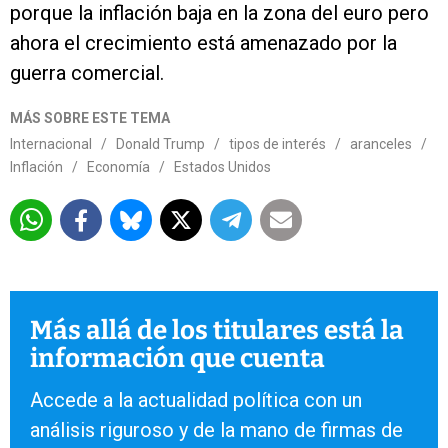
porque la inflación baja en la zona del euro pero
ahora el crecimiento está amenazado por la
guerra comercial.
MÁS SOBRE ESTE TEMA
Internacional
/
Donald Trump
/
tipos de interés
/
aranceles
/
Inflación
/
Economía
/
Estados Unidos
Más allá de los titulares está la
información que cuenta
Accede a la actualidad política con un
análisis riguroso y de la mano de firmas de