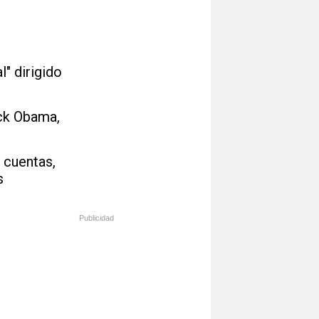
" dirigido
ack Obama,
 cuentas,
s
Publicidad