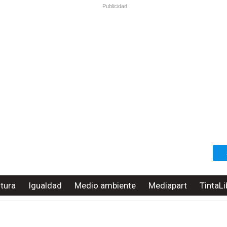
Publicidad
ltura
Igualdad
Medio ambiente
Mediapart
TintaLi