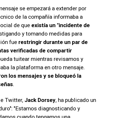
mensaje se empezará a extender por
técnico de la compañía informaba a
 social de que
existía un "incidente de
estigando y tomando medidas para
sión fue
restringir durante un par de
ntas verificadas de compartir
 pueda tuitear mientras revisamos y
caba la plataforma en otro mensaje.
ron los mensajes y se bloqueó la
señas
.
e Twitter,
Jack Dorsey
, ha publicado un
 duro": "Estamos diagnosticando y
odamos cuando tengamos una