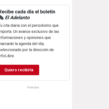
Recibe cada día el boletín
🗞️
El Adelanto
Tu cita diaria con el periodismo que
importa. Un avance exclusivo de las
informaciones y opiniones que
marcarán la agenda del día,
seleccionado por la dirección de
infoLibre.
Quiero recibirla
Publicidad