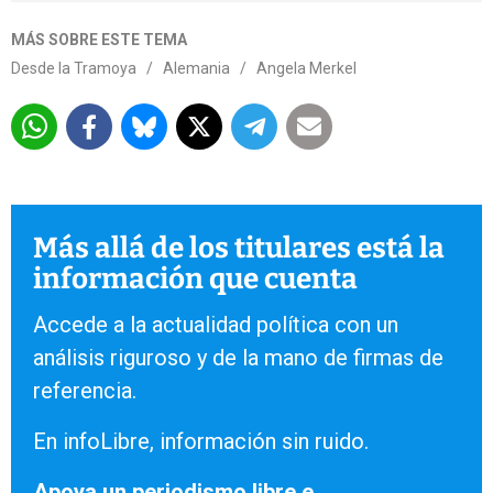
MÁS SOBRE ESTE TEMA
Desde la Tramoya
/
Alemania
/
Angela Merkel
Más allá de los titulares está la
información que cuenta
Accede a la actualidad política con un
análisis riguroso y de la mano de firmas de
referencia.
En infoLibre, información sin ruido.
Apoya un periodismo libre e