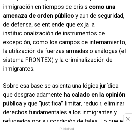
inmigración en tiempos de crisis
como una
amenaza de orden público
y aun de seguridad,
de defensa, se entiende que exija la
institucionalización de instrumentos de
excepción, como los campos de internamiento,
la utilización de fuerzas armadas o análogas (el
sistema FRONTEX) y la criminalización de
inmigrantes.
Sobre esa base se asienta una lógica jurídica
que desgraciadamente
ha calado en la opinión
pública
y que “justifica” limitar, reducir, eliminar
derechos fundamentales a los inmigrantes y
refugiados por su condición de tales. Lo que es
peor, en ese proceso de estigmatización se
Publicidad