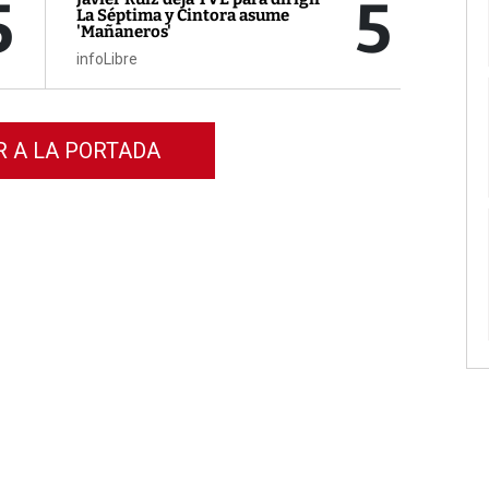
5
5
La Séptima y Cintora asume
'Mañaneros'
infoLibre
R A LA PORTADA