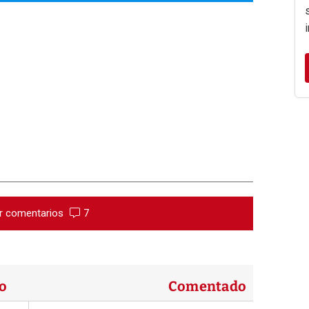
r comentarios
7
o
Comentado