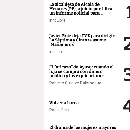
La alcaldesa de Alcalá de
Henares (PP), a juicio por filtrar
un informe policial para
vincular inmigración y
infoLibre
delincuencia
Javier Ruiz deja TVE para dirigir
La Séptima y Cintora asume
'Mañaneros'
infoLibre
El “aticazo” de Ayuso: cuando el
lujo se compra con dinero
público y las explicaciones
llegan después
Roberto Granizo Palomeque
Volver a Lorca
Paula Ortiz
El drama de las mujeres mayores