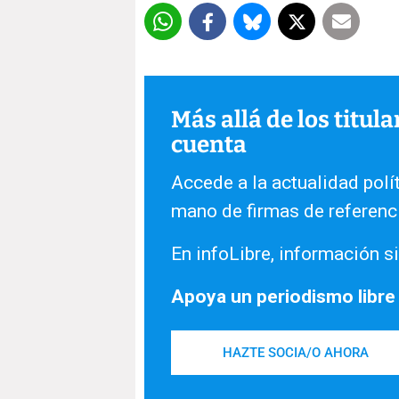
Más allá de los titul
cuenta
Accede a la actualidad polít
mano de firmas de referenc
En infoLibre, información si
Apoya un periodismo libre
HAZTE SOCIA/O AHORA