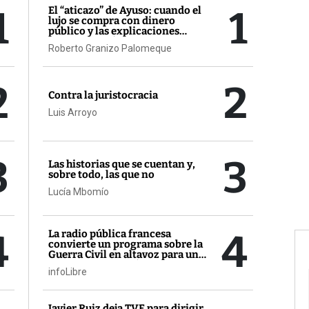
1
1
El “aticazo” de Ayuso: cuando el
lujo se compra con dinero
público y las explicaciones
llegan después
Roberto Granizo Palomeque
2
2
Contra la juristocracia
Luis Arroyo
3
3
Las historias que se cuentan y,
sobre todo, las que no
Lucía Mbomío
4
4
La radio pública francesa
convierte un programa sobre la
Guerra Civil en altavoz para un
activista contra Sánchez
infoLibre
Javier Ruiz deja TVE para dirigir