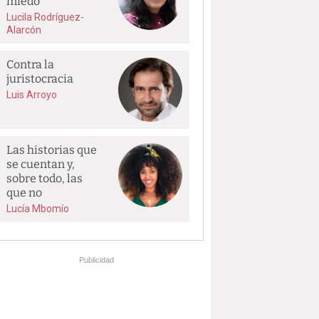
miedo
Lucila Rodríguez-
Alarcón
Contra la
juristocracia
Luis Arroyo
Las historias que
se cuentan y,
sobre todo, las
que no
Lucía Mbomío
Publicidad