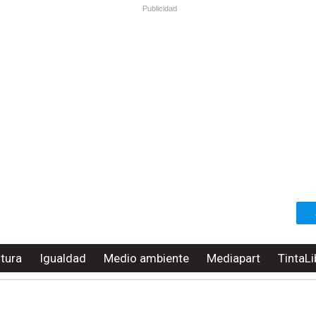
Publicidad
ltura
Igualdad
Medio ambiente
Mediapart
TintaLi