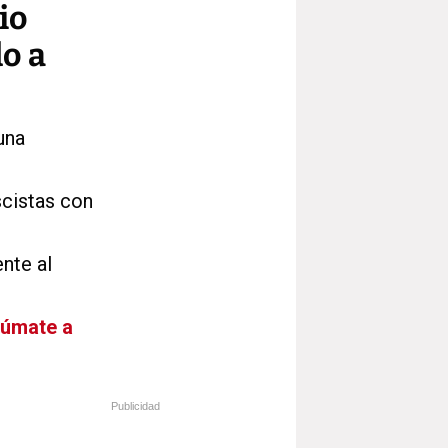
io
o a
una
scistas con
ente al
Súmate a
Publicidad