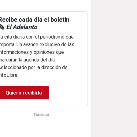
Recibe cada día el boletín
🗞️
El Adelanto
Tu cita diaria con el periodismo que
importa. Un avance exclusivo de las
informaciones y opiniones que
marcarán la agenda del día,
seleccionado por la dirección de
infoLibre.
Quiero recibirla
Publicidad