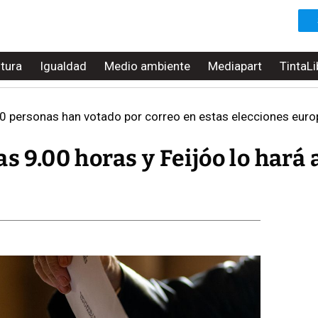
ltura
Igualdad
Medio ambiente
Mediapart
TintaLi
 personas han votado por correo en estas elecciones europ
s 9.00 horas y Feijóo lo hará a