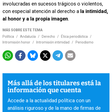
involucradas en sucesos trágicos o violentos,
con especial atención al derecho a
la intimidad,
al honor y a la propia imagen
.
MÁS SOBRE ESTE TEMA
Política
/
Andalucía
/
Derecho
/
Ética periodística
/
Intromisión honor
/
Intromisión intimidad
/
Periodismo
Más allá de los titulares está la
información que cuenta
Accede a la actualidad política con un
análisis riguroso y de la mano de firmas de