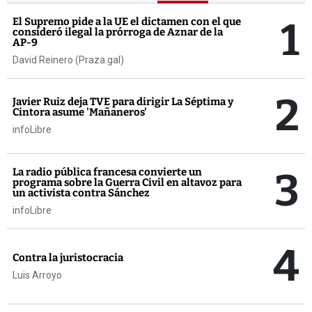
1
El Supremo pide a la UE el dictamen con el que
consideró ilegal la prórroga de Aznar de la
AP-9
David Reinero (Praza.gal)
2
Javier Ruiz deja TVE para dirigir La Séptima y
Cintora asume 'Mañaneros'
infoLibre
3
La radio pública francesa convierte un
programa sobre la Guerra Civil en altavoz para
un activista contra Sánchez
infoLibre
4
Contra la juristocracia
Luis Arroyo