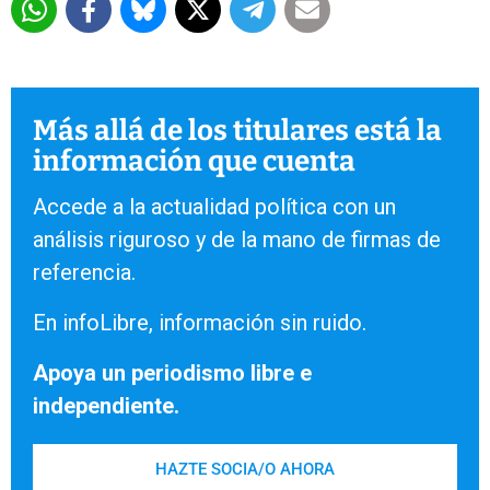
Más allá de los titulares está la
información que cuenta
Accede a la actualidad política con un
análisis riguroso y de la mano de firmas de
referencia.
En infoLibre, información sin ruido.
Apoya un periodismo libre e
independiente.
HAZTE SOCIA/O AHORA