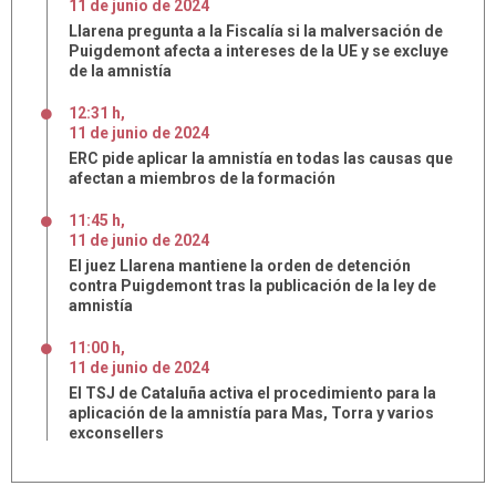
11
de
junio
de
2024
Llarena pregunta a la Fiscalía si la malversación de
Puigdemont afecta a intereses de la UE y se excluye
de la amnistía
12:31 h
,
11
de
junio
de
2024
ERC pide aplicar la amnistía en todas las causas que
afectan a miembros de la formación
11:45 h
,
11
de
junio
de
2024
El juez Llarena mantiene la orden de detención
contra Puigdemont tras la publicación de la ley de
amnistía
11:00 h
,
11
de
junio
de
2024
El TSJ de Cataluña activa el procedimiento para la
aplicación de la amnistía para Mas, Torra y varios
exconsellers