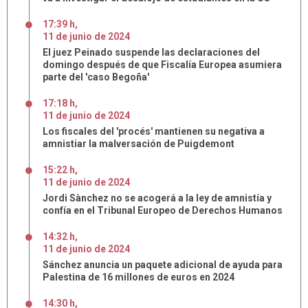
17:39 h
,
11
de
junio
de
2024
El juez Peinado suspende las declaraciones del
domingo después de que Fiscalía Europea asumiera
parte del 'caso Begoña'
17:18 h
,
11
de
junio
de
2024
Los fiscales del 'procés' mantienen su negativa a
amnistiar la malversación de Puigdemont
15:22 h
,
11
de
junio
de
2024
Jordi Sànchez no se acogerá a la ley de amnistía y
confía en el Tribunal Europeo de Derechos Humanos
14:32 h
,
11
de
junio
de
2024
Sánchez anuncia un paquete adicional de ayuda para
Palestina de 16 millones de euros en 2024
14:30 h
,