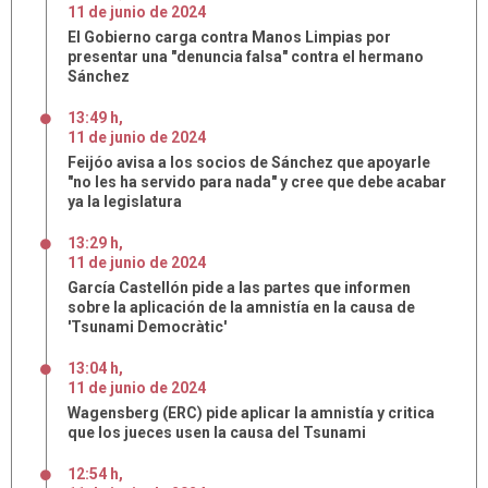
11
de
junio
de
2024
El Gobierno carga contra Manos Limpias por
presentar una "denuncia falsa" contra el hermano
Sánchez
13:49 h
,
11
de
junio
de
2024
Feijóo avisa a los socios de Sánchez que apoyarle
"no les ha servido para nada" y cree que debe acabar
ya la legislatura
13:29 h
,
11
de
junio
de
2024
García Castellón pide a las partes que informen
sobre la aplicación de la amnistía en la causa de
'Tsunami Democràtic'
13:04 h
,
11
de
junio
de
2024
Wagensberg (ERC) pide aplicar la amnistía y critica
que los jueces usen la causa del Tsunami
12:54 h
,