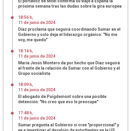
El portavoz de Milei confirma su viaje a España la
próxima semana tras las dudas sobre la gira europea
18:56 h
,
11
de
junio
de
2024
Díaz proclama que seguirá coordinando Sumar en el
Gobierno y solo deja el liderazgo orgánico: "No me
voy, me quedo"
18:14 h
,
11
de
junio
de
2024
María Jesús Montero da por hecho que Díaz seguirá
al frente de la relación de Sumar con el Gobierno y el
Grupo socialista
18:09 h
,
11
de
junio
de
2024
El abogado de Puigdemont sobre una posible
detención: "No creo que eso le preocupe"
17:48 h
,
11
de
junio
de
2024
Sumar pregunta al Gobierno si cree "proporcional" y
va a investigar el desalojo de estudiantes en la US