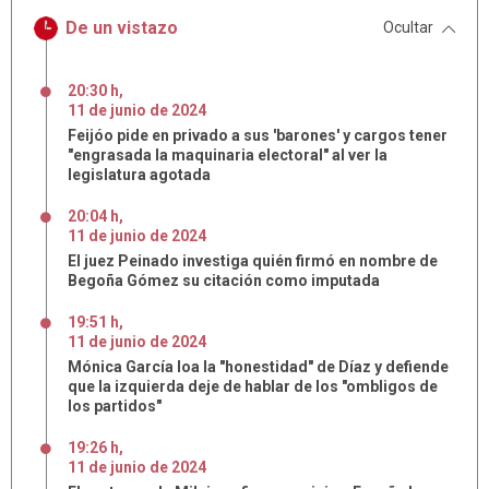
De un vistazo
Ocultar
20:30 h
,
11
de
junio
de
2024
Feijóo pide en privado a sus 'barones' y cargos tener
"engrasada la maquinaria electoral" al ver la
legislatura agotada
20:04 h
,
11
de
junio
de
2024
El juez Peinado investiga quién firmó en nombre de
Begoña Gómez su citación como imputada
19:51 h
,
11
de
junio
de
2024
Mónica García loa la "honestidad" de Díaz y defiende
que la izquierda deje de hablar de los "ombligos de
los partidos"
19:26 h
,
11
de
junio
de
2024