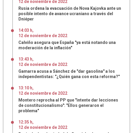
12
de
noviembre
de
2022
Rusia ordena la evacuación de Nova Kajovka ante un
posible intento de avance ucraniano a través del
Dniéper
14:03 h
,
12
de
noviembre
de
2022
Calviño asegura que España "ya está notando una
moderación de la inflación"
13:43 h
,
12
de
noviembre
de
2022
Gamarra acusa a Sánchez de "dar gasolina" a los
independentistas: "¿Quién gana con esta reforma?"
13:10 h
,
12
de
noviembre
de
2022
Montero reprocha al PP que "intente dar lecciones
de constitucionalismo": "Ellos generaron el
problema"
12:35 h
,
12
de
noviembre
de
2022