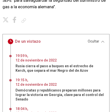
SEFE "para salvaguardar la seguridad del suministro de
gas a la economía alemana".
Copiar enlace
De un vistazo
Ocultar
19:59 h
,
12
de
noviembre
de
2022
Rusia cierra el paso a buques en el estrecho de
Kerch, que separa el mar Negro del de Azov
19:15 h
,
12
de
noviembre
de
2022
Demócratas y republicanos preparan millones para
lograr la victoria en Georgia, clave para el control del
Senado
18:04 h
,