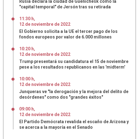
Rusia declara la ciudad de Gueníchesk como la
"capital temporal" de Jersón tras su retirada
11:30 h
,
12
de
noviembre
de
2022
El Gobierno solicita a la UE el tercer pago de los
fondos europeos por valor de 6.000 millones
10:20 h
,
12
de
noviembre
de
2022
Trump presentará su candidatura el 15 de noviembre
pese a los resultados republicanos en las 'midterm'
10:00 h
,
12
de
noviembre
de
2022
Junqueras ve "la derogación y la mejora del delito de
desórdenes" como dos "grandes éxitos"
09:00 h
,
12
de
noviembre
de
2022
El Partido Demócrata revalida el escaño de Arizona y
se acerca a la mayoría en el Senado