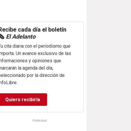
Recibe cada día el boletín
🗞️
El Adelanto
Tu cita diaria con el periodismo que
importa. Un avance exclusivo de las
informaciones y opiniones que
marcarán la agenda del día,
seleccionado por la dirección de
infoLibre.
Quiero recibirla
Publicidad