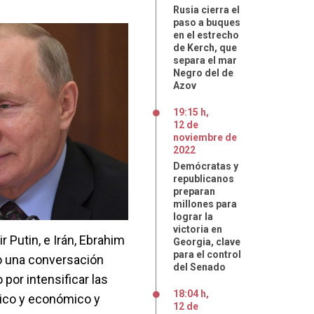
Rusia cierra el
paso a buques
en el estrecho
de Kerch, que
separa el mar
Negro del de
Azov
19:15 h
,
12
de
noviembre
de
2022
Demócratas y
republicanos
preparan
millones para
lograr la
victoria en
r Putin, e Irán, Ebrahim
Georgia, clave
para el control
o una conversación
del Senado
por intensificar las
18:04 h
,
ítico y económico y
12
de