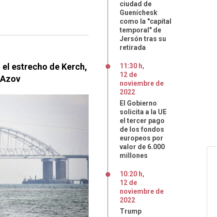
ciudad de
Gueníchesk
como la "capital
temporal" de
Jersón tras su
retirada
 el estrecho de Kerch,
11:30 h
,
12
de
 Azov
noviembre
de
2022
El Gobierno
solicita a la UE
el tercer pago
de los fondos
europeos por
valor de 6.000
millones
10:20 h
,
12
de
noviembre
de
2022
Trump