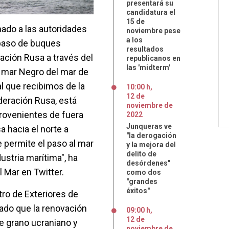
presentará su
candidatura el
15 de
ado a las autoridades
noviembre pese
a los
 paso de buques
resultados
ación Rusa a través del
republicanos en
las 'midterm'
l mar Negro del mar de
al que recibimos de la
10:00 h
,
12
de
deración Rusa, está
noviembre
de
provenientes de fuera
2022
Junqueras ve
a hacia el norte a
"la derogación
e permite el paso al mar
y la mejora del
delito de
ustria marítima", ha
desórdenes"
l Mar en Twitter.
como dos
"grandes
éxitos"
ro de Exteriores de
rado que la renovación
09:00 h
,
12
de
de grano ucraniano y
noviembre
de