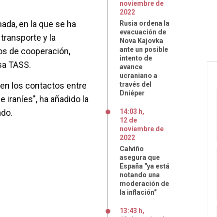
noviembre
de
2022
mada, en la que se ha
Rusia ordena la
evacuación de
 transporte y la
Nova Kajovka
ante un posible
os de cooperación,
intento de
usa TASS.
avance
ucraniano a
en los contactos entre
través del
Dniéper
 iraníes", ha añadido la
ado.
14:03 h
,
12
de
noviembre
de
2022
Calviño
asegura que
España "ya está
notando una
moderación de
la inflación"
13:43 h
,