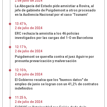
2
de
julio
de
2024
La Abogacía del Estado pide amnistiar a Rovira, al
jefe de gabinete de Puigdemont a otros procesado
en la Audiencia Nacional por el caso 'Tsunami'
13:47 h
,
2
de
julio
de
2024
ERC rechaza la amnistía a los 46 policías
investigados por las cargas del 1-O en Barcelona
12:17 h
,
2
de
julio
de
2024
Puigdemont se querella contra el juez Aguirre por
presunta prevaricación y malversación
12:10 h
,
2
de
julio
de
2024
El Gobierno recalca que los "buenos datos" de
empleo de junio se logran con un 41,2% de contratos
indefinidos
11:25 h
,
2
de
julio
de
2024