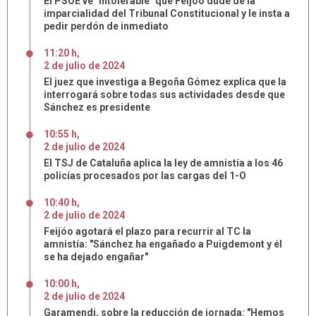
El PSOE ve "intolerable" que Feijóo dude de la
imparcialidad del Tribunal Constitucional y le insta a
pedir perdón de inmediato
11:20 h
,
2
de
julio
de
2024
El juez que investiga a Begoña Gómez explica que la
interrogará sobre todas sus actividades desde que
Sánchez es presidente
10:55 h
,
2
de
julio
de
2024
El TSJ de Cataluña aplica la ley de amnistía a los 46
policías procesados por las cargas del 1-O
10:40 h
,
2
de
julio
de
2024
Feijóo agotará el plazo para recurrir al TC la
amnistía: "Sánchez ha engañado a Puigdemont y él
se ha dejado engañar"
10:00 h
,
2
de
julio
de
2024
Garamendi, sobre la reducción de jornada: "Hemos