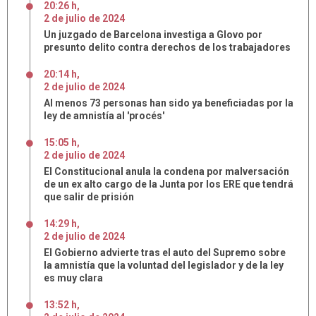
20:26 h
,
2
de
julio
de
2024
Un juzgado de Barcelona investiga a Glovo por
presunto delito contra derechos de los trabajadores
20:14 h
,
2
de
julio
de
2024
Al menos 73 personas han sido ya beneficiadas por la
ley de amnistía al 'procés'
15:05 h
,
2
de
julio
de
2024
El Constitucional anula la condena por malversación
de un ex alto cargo de la Junta por los ERE que tendrá
que salir de prisión
14:29 h
,
2
de
julio
de
2024
El Gobierno advierte tras el auto del Supremo sobre
la amnistía que la voluntad del legislador y de la ley
es muy clara
13:52 h
,