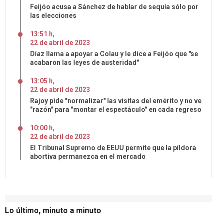
Feijóo acusa a Sánchez de hablar de sequía sólo por
las elecciones
13:51 h
,
22
de
abril
de
2023
Díaz llama a apoyar a Colau y le dice a Feijóo que "se
acabaron las leyes de austeridad"
13:05 h
,
22
de
abril
de
2023
Rajoy pide "normalizar" las visitas del emérito y no ve
"razón" para "montar el espectáculo" en cada regreso
10:00 h
,
22
de
abril
de
2023
El Tribunal Supremo de EEUU permite que la píldora
abortiva permanezca en el mercado
Lo último, minuto a minuto