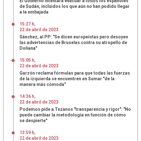
El Gobierno intentará evacuar a todos los españoles
de Sudán, incluidos los que aún no han podido llegar
a la embajada
15:27 h
,
22
de
abril
de
2023
Sánchez, al PP: "Se dicen europeístas pero desoyen
las advertencias de Bruselas contra su atropello de
Doñana"
15:05 h
,
22
de
abril
de
2023
Garzón reclama fórmulas para que todas las fuerzas
de la izquierda se encuentren en Sumar "de la
manera más cómoda"
14:36 h
,
22
de
abril
de
2023
Podemos pide a Tezanos "transparencia y rigor": "No
puede cambiar la metodología en función de cómo
se despierte"
13:59 h
,
22
de
abril
de
2023