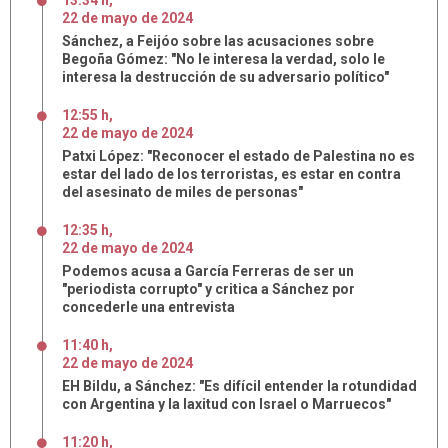
13:34 h
,
22
de
mayo
de
2024
Sánchez, a Feijóo sobre las acusaciones sobre
Begoña Gómez: "No le interesa la verdad, solo le
interesa la destrucción de su adversario político"
12:55 h
,
22
de
mayo
de
2024
Patxi López: "Reconocer el estado de Palestina no es
estar del lado de los terroristas, es estar en contra
del asesinato de miles de personas"
12:35 h
,
22
de
mayo
de
2024
Podemos acusa a García Ferreras de ser un
"periodista corrupto" y critica a Sánchez por
concederle una entrevista
11:40 h
,
22
de
mayo
de
2024
EH Bildu, a Sánchez: "Es difícil entender la rotundidad
con Argentina y la laxitud con Israel o Marruecos"
11:20 h
,