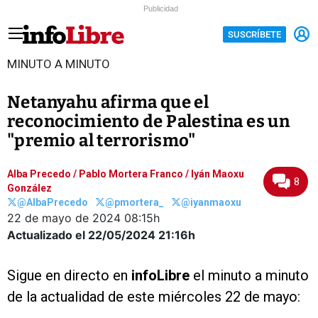
Publicidad
SUSCRÍBETE
MINUTO A MINUTO
Netanyahu afirma que el
reconocimiento de Palestina es un
"premio al terrorismo"
Alba Precedo
/
Pablo Mortera Franco
/
Iyán Maoxu
8
González
@AlbaPrecedo
@pmortera_
@iyanmaoxu
22 de mayo de 2024
08:15h
Actualizado el 22/05/2024
21:16h
Sigue en directo en
infoLibre
el minuto a minuto
de la actualidad de este miércoles 22 de mayo: