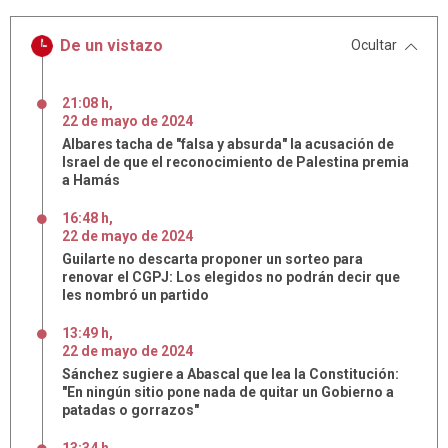
De un vistazo
Ocultar
21:08 h
,
22
de
mayo
de
2024
Albares tacha de "falsa y absurda" la acusación de
Israel de que el reconocimiento de Palestina premia
a Hamás
16:48 h
,
22
de
mayo
de
2024
Guilarte no descarta proponer un sorteo para
renovar el CGPJ: Los elegidos no podrán decir que
les nombró un partido
13:49 h
,
22
de
mayo
de
2024
Sánchez sugiere a Abascal que lea la Constitución:
"En ningún sitio pone nada de quitar un Gobierno a
patadas o gorrazos"