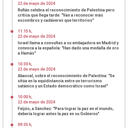
22
de
mayo
de
2024
Rufián celebra el reconocimiento de Palestina pero
critica que llega tarde: "Van a reconocer más
escombros y cadáveres que territorios"
11:15 h
,
22
de
mayo
de
2024
Israel llama a consultas a su embajadora en Madrid y
convoca a la española: "Han dado una medalla de oro
a Hamás"
10:30 h
,
22
de
mayo
de
2024
Abascal, sobre el reconocimiento de Palestina: "Se
sitúa en la equidistancia entre un terrorismo
satánico y un Estado democrático como Israel"
10:00 h
,
22
de
mayo
de
2024
Feijóo, a Sánchez: "Para lograr la paz en el mundo,
debería lograr antes la paz en su Gobierno"
09:35 h
,