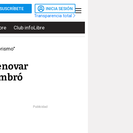
SUSCRÍBETE
INICIA SESIÓN
Transparencia total
bre
Club infoLibre
orismo"
renovar
ombró
Publicidad