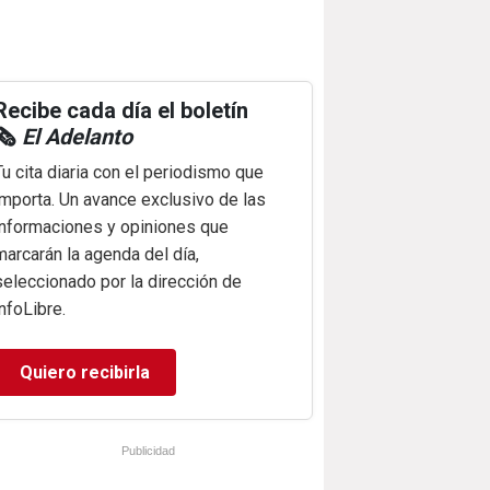
Recibe cada día el boletín
🗞️
El Adelanto
Tu cita diaria con el periodismo que
importa. Un avance exclusivo de las
informaciones y opiniones que
marcarán la agenda del día,
seleccionado por la dirección de
infoLibre.
Quiero recibirla
Publicidad