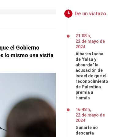
De un vistazo
21:08 h
,
22
de
mayo
de
 que el Gobierno
2024
Albares tacha
 es lo mismo una visita
de "falsa y
absurda" la
acusación de
Israel de que el
reconocimiento
de Palestina
premia a
Hamás
16:48 h
,
22
de
mayo
de
2024
Guilarte no
descarta