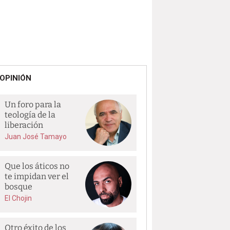
OPINIÓN
Un foro para la
teología de la
liberación
Juan José Tamayo
Que los áticos no
te impidan ver el
bosque
El Chojin
Otro éxito de los