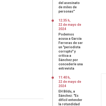
del asesinato
de miles de
personas"
12:35 h
,
22
de
mayo
de
2024
Podemos
acusa a García
Ferreras de ser
un "periodista
corrupto" y
critica a
Sánchez por
concederle una
entrevista
11:40 h
,
22
de
mayo
de
2024
EH Bildu, a
Sánchez: "Es
difícil entender
la rotundidad