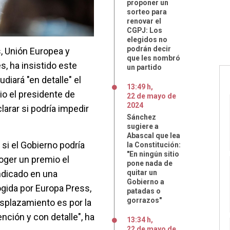
proponer un
sorteo para
renovar el
CGPJ: Los
elegidos no
podrán decir
s, Unión Europea y
que les nombró
, ha insistido este
un partido
diará "en detalle" el
13:49 h
,
io el presidente de
22
de
mayo
de
2024
clarar si podría impedir
Sánchez
sugiere a
Abascal que lea
i el Gobierno podría
la Constitución:
"En ningún sitio
coger un premio el
pone nada de
indicado en una
quitar un
Gobierno a
ogida por Europa Press,
patadas o
gorrazos"
splazamiento es por la
nción y con detalle", ha
13:34 h
,
22
de
mayo
de