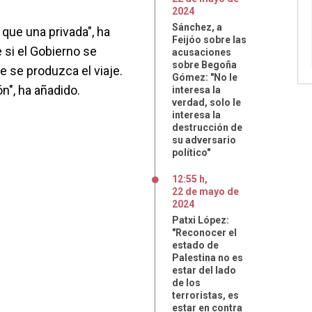
2024
Sánchez, a
 que una privada", ha
Feijóo sobre las
 si el Gobierno se
acusaciones
sobre Begoña
e se produzca el viaje.
Gómez: "No le
n", ha añadido.
interesa la
verdad, solo le
interesa la
destrucción de
su adversario
político"
12:55 h
,
22
de
mayo
de
2024
Patxi López:
"Reconocer el
estado de
Palestina no es
estar del lado
de los
terroristas, es
estar en contra