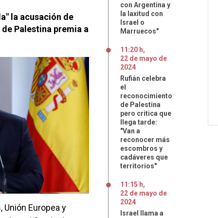
con Argentina y
la laxitud con
da" la acusación de
Israel o
 de Palestina premia a
Marruecos"
11:20 h
,
22
de
mayo
de
2024
Rufián celebra
el
reconocimiento
de Palestina
pero critica que
llega tarde:
"Van a
reconocer más
escombros y
cadáveres que
territorios"
11:15 h
,
22
de
mayo
de
2024
s, Unión Europea y
Israel llama a